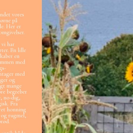
undet vores
hjørne på
le. Her er
 omgivelser.
 vi har
ter. En lille
skaber en
 sammen med
gs-
antager med
eger og
rigt mange
øre begreber
, no-dig,
gisk. Fra
ret honning
 og rugmel,
brød.