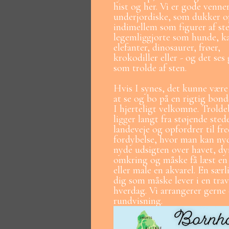
hist og her. Vi er gode venn
underjordiske, som dukker 
indimellem som figurer af st
legemliggjorte som hunde, ka
elefanter, dinosaurer, frøer,
krokodiller eller - og det ses
som trolde af sten.
Hvis I synes, det kunne vær
at se og bo på en rigtig bond
I hjerteligt velkomne. Trold
ligger langt fra støjende sted
landeveje og opfordrer til fr
fordybelse, hvor man kan ny
nyde udsigten over havet, dy
omkring og måske få læst e
eller male en akvarel. En særl
dig som måske lever i en trav
hverdag. Vi arrangerer gerne
rundvisning.