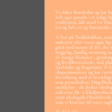
Vi elsker Bornholm og har f
helt eget paradis i et roligt 
vestkysten, lidt nord for Has
lys og luft, ro og fantastiske
Vi bor på Troldebakken, som
indrettet efter vores egne hjer
gård med masser af dyr, der 
hyggelig, landlig stemning
de mange blomster-, grøntsa
og krydderurtebede, små pl
bærbuske og frugttræer. Vi l
eksperimenterer og har i øv
års erfaring med at levendeg
som permakultur, Hügelbede
sædskifter - alt dyrket økolo
naboerne får vi lokalproduce
samt økologisk Ølandshvede
som vi kværner til vores rug