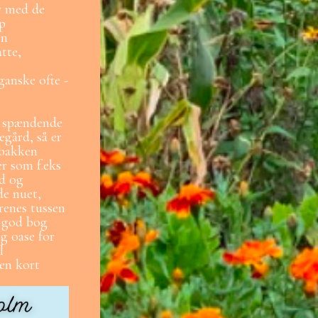
er med de
op
en
tte,
 ganske ofte -
e spændende
egård, så er
ebakken
er som f.eks
ed og
de nuet,
renes tussen
n god bog
ig oase for
l
 en kort