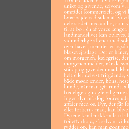
Troldebakken er i vores egen
unikt og givende, selvom vi 
området kommercielt, og vi 
lønarbejde ved siden af. Vi vi
dele stedet med andre, som vi
til at bo i én af vores længer,
landmandslivet kan opleves. 
vidunderlige aftener med so
over havet, men der er også 
blæsevejrsdage. Der er haner,
om morgenen, kælegrise, de
morgenen melder, når de syne
stå op og give dem mad. Man
helt eller delvist fritgående,
både møde ænder, høns, hest
hunde, når man går rundt; all
fredelige og nogle vil gerne 
Ingen dyr må dog fodres ude
aftaler med os. Dyr, der får f
eller forkert - mad, kan bliv
Dyrene kender ikke alle til 
toiletforhold, så selvom vi l
rydder op, kan man godt mød