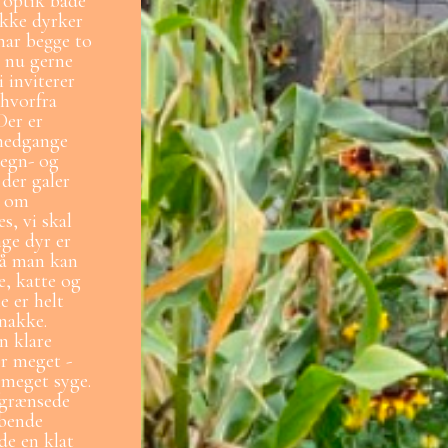
 optik både
ikke dyrker
har begge to
l nu gerne
 inviterer
 hvorfra
Der er
lnedgange
regn- og
 der galer
r om
s, vi skal
ge dyr er
 så man kan
e, katte og
e er helt
snakke.
n klare
or meget -
e meget syge.
afgrænsede
øbende
e en klat